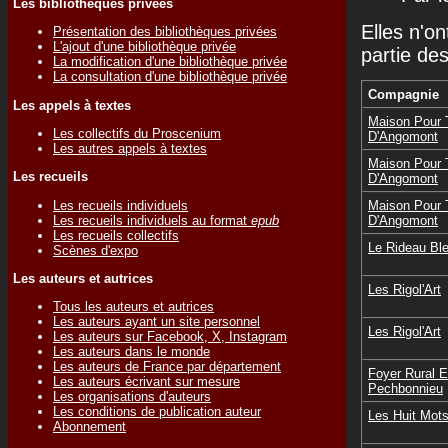
Les bibliothèques privées
Elles n'on
Présentation des bibliothèques privées
L'ajout d'une bibliothèque privée
partie de
La modification d'une bibliothèque privée
La consultation d'une bibliothèque privée
Compagnie
Les appels à textes
Maison Pour 
Les collectifs du Proscenium
D'Angomont
Les autres appels à textes
Maison Pour 
Les recueils
D'Angomont
Les recueils individuels
Maison Pour 
Les recueils individuels au format
epub
D'Angomont
Les recueils collectifs
Le Rideau Bl
Scènes d'expo
Les auteurs et autrices
Les Rigol'Art
Tous les auteurs et autrices
Les auteurs ayant un site personnel
Les Rigol'Art
Les auteurs sur Facebook, X, Instagram
Les auteurs dans le monde
Les auteurs de France par département
Foyer Rural 
Les auteurs écrivant sur mesure
Pechbonnieu
Les organisations d'auteurs
Les conditions de publication auteur
Les Huit Mots
Abonnement