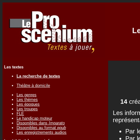
Le
Les textes
La recherche de textes
Théâtre à domicile
Les genres
Les thèmes
14
créa
Les époques
Les troupes
Les infor
FLE
Le handicap moteur
représenta
Disponibles dans
Imparato
Disponibles au format
epub
Par l
Les enregistrements audios
Par l