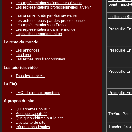
Les représentations d'amateurs à venir
Saint Hippoly
Les représentations professionnelles à venir
Les auteurs joués par des amateurs
Le Rideau Bl
Les auteurs joués par des professionnels
Les représentations en France
Presqu'Ile E
Les représentations dans le monde
L'ajout d'une représentation
Le reste du monde
Presqu'Ile E
Les annonces
Les liens
Les textes non francophones
Les tutoriels vidéo
Presqu'Ile E
Tous les tutoriels
La FAQ
FAQ : Foire aux questions
Presqu'Ile E
A propos du site
Qui sommes nous ?
Pourquoi ce site ?
Théâtre Part
Quelques chiffres sur le site
L'actualité du site
Théâtre Part
Informations légales