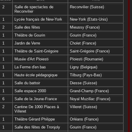
2
Salle de spectacles de
Reconvilier (Suisse)
Reconvilier
1
Lycée français de New-York
New-York (Etats-Unis)
2
Salle des fêtes
Mieussy (France)
1
Théâtre de Gourin
Gourin (France)
1
Jardin de Verre
Cholet (France)
1
Théâtre de Saint-Grégoire
Saint-Grégoire (France)
1
Musée d'Art Ploiesti
Ploiesti (Roumanie)
1
La Ferme d'en bas
Ligny (Belgique)
1
Haute école pédagogique
Tilburg (Pays-Bas)
1
Salle du battoir
Diesse (Suisse)
1
Salle espace 2000
Grand-Champ (France)
6
Salle de la Jeune-France
Noyal Muzillac (France)
2
Cantine De 1000 Places à
Villeret (Suisse)
Villeret
1
Théâtre Gérard Philippe
Orléans (France)
1
Salle des fêtes de Tronjoly
Gourin (France)