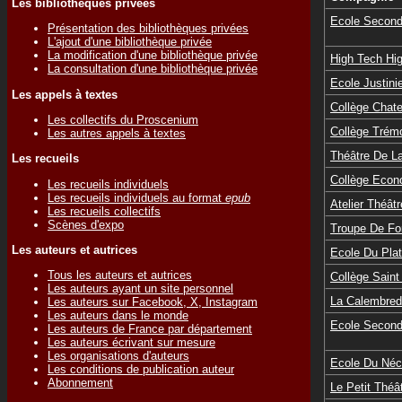
Les bibliothèques privées
Ecole Seconda
Présentation des bibliothèques privées
L'ajout d'une bibliothèque privée
La modification d'une bibliothèque privée
High Tech Hi
La consultation d'une bibliothèque privée
Ecole Justin
Les appels à textes
Collège Chat
Les collectifs du Proscenium
Collège Trémo
Les autres appels à textes
Théâtre De La
Les recueils
Collège Econ
Les recueils individuels
Les recueils individuels au format
epub
Atelier Théât
Les recueils collectifs
Scènes d'expo
Troupe De Fo
Les auteurs et autrices
Ecole Du Pla
Tous les auteurs et autrices
Collège Saint
Les auteurs ayant un site personnel
La Calembred
Les auteurs sur Facebook, X, Instagram
Les auteurs dans le monde
Ecole Second
Les auteurs de France par département
Les auteurs écrivant sur mesure
Les organisations d'auteurs
Ecole Du Néc
Les conditions de publication auteur
Abonnement
Le Petit Théâ