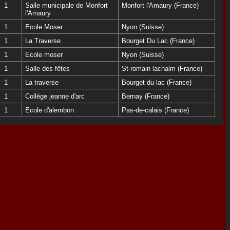
1
Salle municipale de Monfort
Monfort l'Amaury (France)
l'Amaury
1
Ecole Moser
Nyon (Suisse)
1
La Traverse
Bourget Du Lac (France)
1
Ecole moser
Nyon (Suisse)
1
Salle des fêtes
St-romain lachalm (France)
1
La traverse
Bourget du lac (France)
1
Collège jeanne d'arc
Bernay (France)
1
Ecole d'alembon
Pas-de-calais (France)