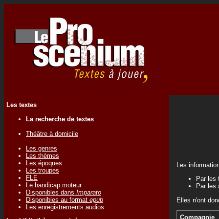
Les textes
La recherche de textes
Théâtre à domicile
Les genres
Les thèmes
Les époques
Les informatio
Les troupes
FLE
Par les 
Le handicap moteur
Par les 
Disponibles dans
Imparato
Disponibles au format
epub
Elles n'ont don
Les enregistrements audios
Compagnie