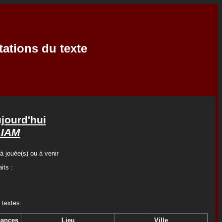
tations du texte
ujourd'hui
LIAM
à jouée(s) ou à venir
its :
 textes.
ances
Lieu
Ville