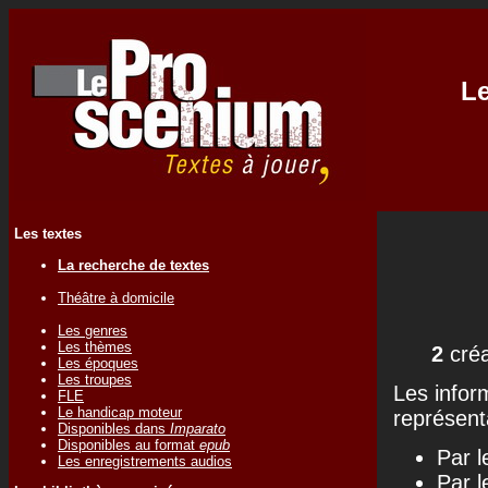
Le
Les textes
La recherche de textes
Théâtre à domicile
Les genres
Les thèmes
2
créa
Les époques
Les troupes
Les infor
FLE
Le handicap moteur
représenta
Disponibles dans
Imparato
Disponibles au format
epub
Par l
Les enregistrements audios
Par l