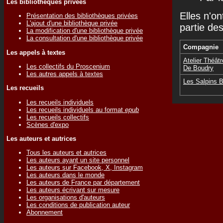
Les bibliothèques privées
Elles n'on
Présentation des bibliothèques privées
L'ajout d'une bibliothèque privée
partie de
La modification d'une bibliothèque privée
La consultation d'une bibliothèque privée
Compagnie
Les appels à textes
Atelier Théât
Les collectifs du Proscenium
De Boudry
Les autres appels à textes
Les Salpins 
Les recueils
Les recueils individuels
Les recueils individuels au format
epub
Les recueils collectifs
Scènes d'expo
Les auteurs et autrices
Tous les auteurs et autrices
Les auteurs ayant un site personnel
Les auteurs sur Facebook, X, Instagram
Les auteurs dans le monde
Les auteurs de France par département
Les auteurs écrivant sur mesure
Les organisations d'auteurs
Les conditions de publication auteur
Abonnement