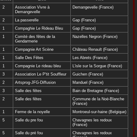
2
Association Vivre à
Demangevelle (France)
Demangevelle
2
La passerelle
Gap (France)
1
Compaghie Le Rideau Bleu
Gap (France)
1
Comité des fêtes de la
Nazelles Negron (France)
Gendarmerie
1
Compagnie Art Scène
Château Renault (France)
1
Salle Des Fêtes
Les Abrets (France)
1
Compagnie Le rideau bleu
L'isle sur la Sorgue (France)
3
Association Le P'tit Souffleur
Guichen (France)
2
Artsprog-JFG-Diffusion
Manduel (France)
3
Salle des fêtes
Bain de Bretagne (France)
2
Salle des fêtes
Commune de la Noë-Blanche
(France)
1
Ferme de la noyelle
Montroeul-sur-haine (Belgique)
5
Salle du pre fou
Chavagnes les redoux
(France)
5
Salle du pré fou
Chavagnes les redoux