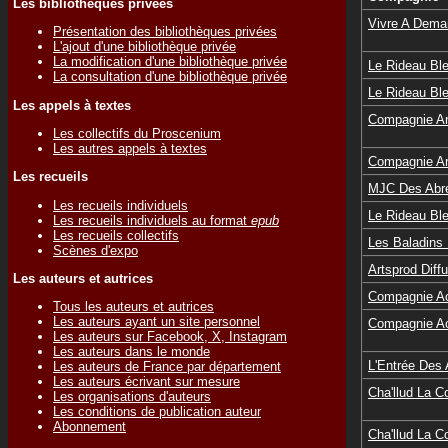
Les bibliothèques privées
Vivre A Dema
Présentation des bibliothèques privées
L'ajout d'une bibliothèque privée
La modification d'une bibliothèque privée
Le Rideau Bl
La consultation d'une bibliothèque privée
Le Rideau Bl
Les appels à textes
Compagnie Ar
Les collectifs du Proscenium
Les autres appels à textes
Compagnie Ar
Les recueils
MJC Des Abr
Les recueils individuels
Le Rideau Ble
Les recueils individuels au format
epub
Les recueils collectifs
Les Baladins
Scènes d'expo
Artsprod Diff
Les auteurs et autrices
Compagnie Ac
Tous les auteurs et autrices
Les auteurs ayant un site personnel
Compagnie Ac
Les auteurs sur Facebook, X, Instagram
Les auteurs dans le monde
L'Entrée Des 
Les auteurs de France par département
Les auteurs écrivant sur mesure
Cha'llud La 
Les organisations d'auteurs
Les conditions de publication auteur
Abonnement
Cha'llud La 