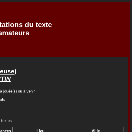
tations du texte
'amateurs
teuse)
TIN
à jouée(s) ou à venir
its :
 textes.
ances
Lieu
Ville