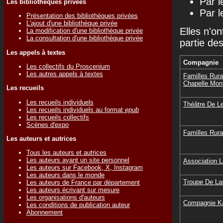
Par l
Les bibliothèques privées
Par l
Présentation des bibliothèques privées
L'ajout d'une bibliothèque privée
Elles n'on
La modification d'une bibliothèque privée
La consultation d'une bibliothèque privée
partie de
Les appels à textes
Compagnie
Les collectifs du Proscenium
Les autres appels à textes
Familles Rura
Chapelle Mont
Les recueils
Les recueils individuels
Théâtre De L
Les recueils individuels au format
epub
Les recueils collectifs
Scènes d'expo
Familles Rur
Les auteurs et autrices
Tous les auteurs et autrices
Les auteurs ayant un site personnel
Association L
Les auteurs sur Facebook, X, Instagram
Les auteurs dans le monde
Troupe De La
Les auteurs de France par département
Les auteurs écrivant sur mesure
Les organisations d'auteurs
Compagnie K
Les conditions de publication auteur
Abonnement