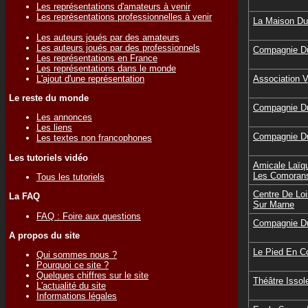
Les représentations d'amateurs à venir
Les représentations professionnelles à venir
La Maison Du
Les auteurs joués par des amateurs
Les auteurs joués par des professionnels
Compagnie Du
Les représentations en France
Les représentations dans le monde
L'ajout d'une représentation
Association 
Le reste du monde
Compagnie Du
Les annonces
Les liens
Compagnie Du
Les textes non francophones
Les tutoriels vidéo
Amicale Laïq
Les Comoran
Tous les tutoriels
Centre De Loi
La FAQ
Sur Marne
FAQ : Foire aux questions
Compagnie Du
A propos du site
Le Pied En C
Qui sommes nous ?
Pourquoi ce site ?
Quelques chiffres sur le site
Théâtre Issol
L'actualité du site
Informations légales