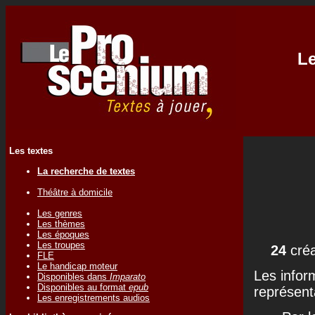
Le
Les textes
La recherche de textes
Théâtre à domicile
Les genres
Les thèmes
Les époques
Les troupes
24
créa
FLE
Le handicap moteur
Les infor
Disponibles dans
Imparato
Disponibles au format
epub
représenta
Les enregistrements audios