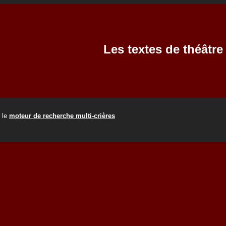
Les textes de théâtr
r le
moteur de recherche multi-crières