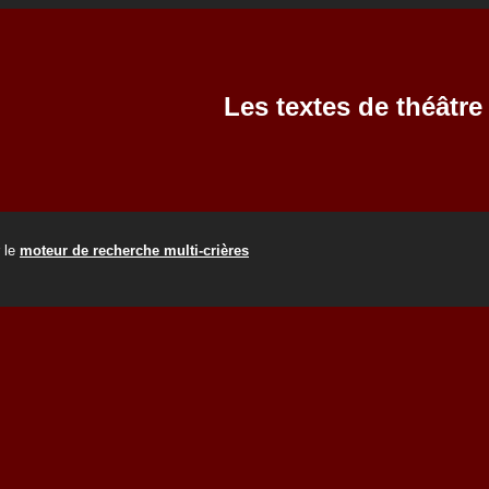
Les textes de théâtr
r le
moteur de recherche multi-crières