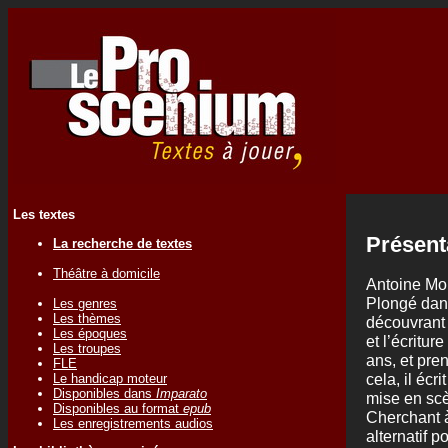
Les textes
Présent
La recherche de textes
Théâtre à domicile
Antoine Mor
Plongé dans
Les genres
Les thèmes
découvrant t
Les époques
et l’écritur
Les troupes
ans, et pre
FLE
cela, il écr
Le handicap moteur
Disponibles dans
Imparato
mise en scè
Disponibles au format
epub
Cherchant à 
Les enregistrements audios
alternatif p