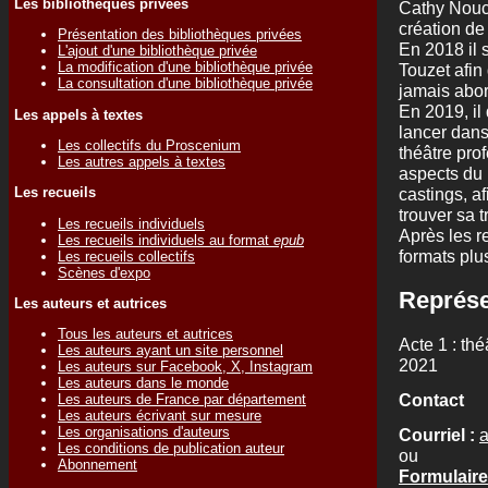
Les bibliothèques privées
Cathy Nouch
création de
Présentation des bibliothèques privées
En 2018 il s
L'ajout d'une bibliothèque privée
La modification d'une bibliothèque privée
Touzet afin
La consultation d'une bibliothèque privée
jamais abor
En 2019, il
Les appels à textes
lancer dans
Les collectifs du Proscenium
théâtre prof
Les autres appels à textes
aspects du 
Les recueils
castings, af
trouver sa t
Les recueils individuels
Après les re
Les recueils individuels au format
epub
formats plus
Les recueils collectifs
Scènes d'expo
Représe
Les auteurs et autrices
Tous les auteurs et autrices
Acte 1 : th
Les auteurs ayant un site personnel
2021
Les auteurs sur Facebook, X, Instagram
Les auteurs dans le monde
Contact
Les auteurs de France par département
Les auteurs écrivant sur mesure
Les organisations d'auteurs
Courriel :
Les conditions de publication auteur
ou
Abonnement
Formulaire