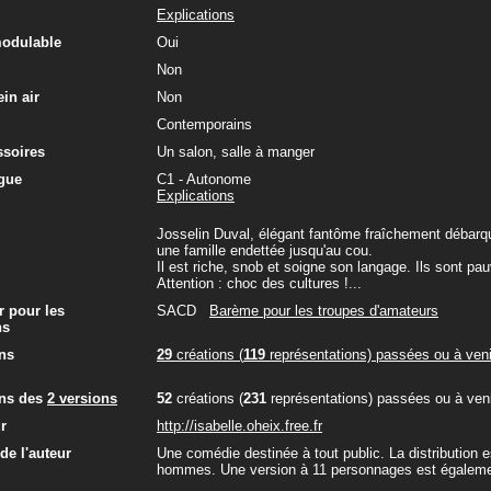
Explications
modulable
Oui
Non
in air
Non
Contemporains
ssoires
Un salon, salle à manger
gue
C1 - Autonome
Explications
Josselin Duval, élégant fantôme fraîchement débarqu
une famille endettée jusqu'au cou.
Il est riche, snob et soigne son langage. Ils sont pa
Attention : choc des cultures !...
r pour les
SACD
Barème pour les troupes d'amateurs
ns
ns
29
créations (
119
représentations) passées ou à veni
ons des
2 versions
52
créations (
231
représentations) passées ou à veni
ur
http://isabelle.oheix.free.fr
e l'auteur
Une comédie destinée à tout public. La distribution
hommes. Une version à 11 personnages est également