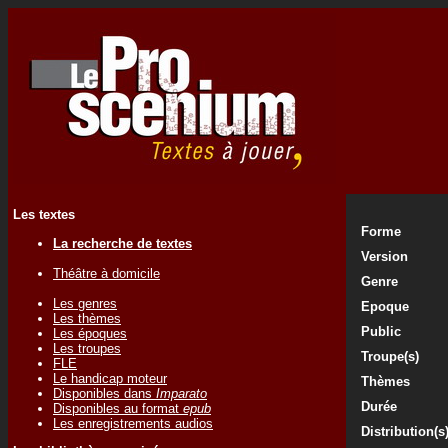
Les textes
Forme
La recherche de textes
Version
Théâtre à domicile
Genre
Les genres
Epoque
Les thèmes
Public
Les époques
Les troupes
Troupe(s)
FLE
Le handicap moteur
Thèmes
Disponibles dans
Imparato
Durée
Disponibles au format
epub
Les enregistrements audios
Distribution(s