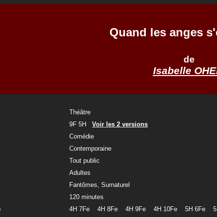
Quand les anges s
de
Isabelle OHE
Théâtre
9F 5H
Voir les 2 versions
Comédie
Contemporaine
Tout public
Adultes
Fantômes, Surnaturel
120 minutes
)
4H 7Fe 4H 8Fe 4H 9Fe 4H 10Fe 5H 6Fe 5