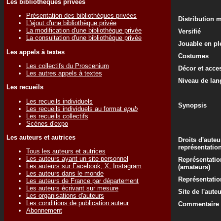
Les bibliothèques privées
Présentation des bibliothèques privées
Distribution 
L'ajout d'une bibliothèque privée
La modification d'une bibliothèque privée
Versifié
La consultation d'une bibliothèque privée
Jouable en ple
Les appels à textes
Costumes
Les collectifs du Proscenium
Décor et acce
Les autres appels à textes
Niveau de lan
Les recueils
Les recueils individuels
Synopsis
Les recueils individuels au format
epub
Les recueils collectifs
Scènes d'expo
Les auteurs et autrices
Droits d'auteu
représentatio
Tous les auteurs et autrices
Les auteurs ayant un site personnel
Représentatio
Les auteurs sur Facebook, X, Instagram
(amateurs)
Les auteurs dans le monde
Représentati
Les auteurs de France par département
Les auteurs écrivant sur mesure
Site de l'aute
Les organisations d'auteurs
Les conditions de publication auteur
Commentaire d
Abonnement