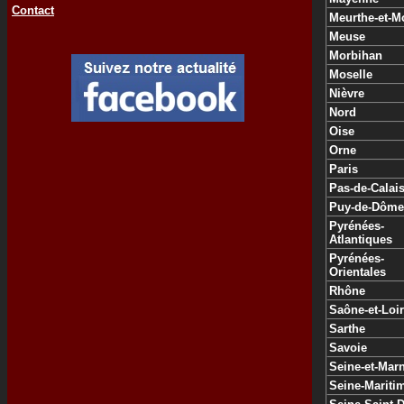
Contact
Meurthe-et-M
Meuse
Morbihan
Moselle
Nièvre
Nord
Oise
Orne
Paris
Pas-de-Calai
Puy-de-Dôme
Pyrénées-
Atlantiques
Pyrénées-
Orientales
Rhône
Saône-et-Loi
Sarthe
Savoie
Seine-et-Mar
Seine-Mariti