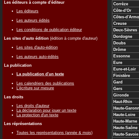
Les éditeurs à compte d'éditeur
Corrèze
Côte-d'Or
Les éditeurs
Côtes-d'Armo
Les auteurs édités
Creuse
Les conditions de publication éditeur
Deux-Sèvres
Dordogne
Les sites d'auto édition
(édition à compte d'auteur)
Doubs
Les sites d'auto-édition
Drôme
Essonne
Les auteurs auto-édités
Eure
La publication
Eure-et-Loir
La publication d'un texte
Finistère
Gard
Les calendriers des publications
L'écriture sur mesure
Gers
Gironde
Les droits
Haut-Rhin
Les droits d'auteur
Haute-Garon
La déclaration pour jouer un texte
Haute-Loire
La protection d'un texte
Haute-Marne
Les réprésentations
Haute-Saône
Toutes les représentations (année & mois)
Haute-Savoie