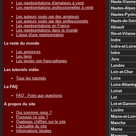
Haute-Vienne
Les représentations d'amateurs à venir
Les représentations professionnelles à venir
Hautes-Alpes
Hautes-Pyrén
Les auteurs joués par des amateurs
Hauts-de-Sei
Les auteurs joués par des professionnels
Les représentations en France
Hérault
Les représentations dans le monde
Ille-et-Vilaine
L'ajout d'une représentation
Indre
Le reste du monde
Indre-et-Loire
Les annonces
Isère
Les liens
Jura
Les textes non francophones
Landes
Les tutoriels vidéo
Loir-et-Cher
Loire
Tous les tutoriels
Loire-Atlanti
La FAQ
Loiret
FAQ : Foire aux questions
Lot
Lot-et-Garon
A propos du site
Lozère
Qui sommes nous ?
Maine-et-Loir
Pourquoi ce site ?
Quelques chiffres sur le site
Manche
L'actualité du site
Marne
Informations légales
Mayenne