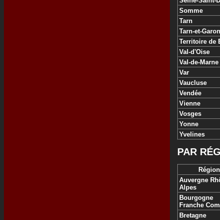
Seine-Saint-
Somme
Tarn
Tarn-et-Garo
Territoire de 
Val-d'Oise
Val-de-Marne
Var
Vaucluse
Vendée
Vienne
Vosges
Yonne
Yvelines
PAR RÉG
Région
Auvergne Rh
Alpes
Bourgogne
Franche Com
Bretagne