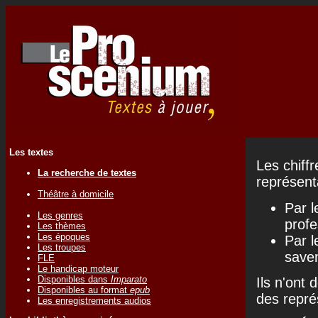
Les textes
Les chiff
La recherche de textes
représenta
Théâtre à domicile
Par l
Les genres
profe
Les thèmes
Les époques
Par l
Les troupes
save
FLE
Le handicap moteur
Disponibles dans
Imparato
Ils n'ont 
Disponibles au format
epub
des repré
Les enregistrements audios