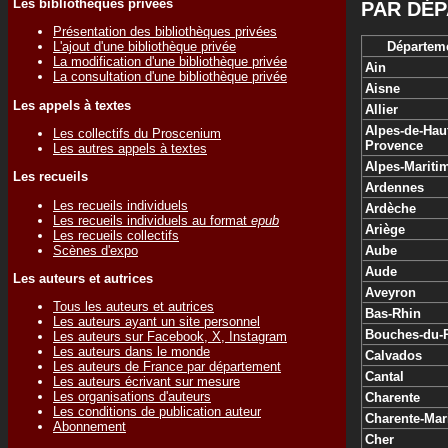
Les bibliothèques privées
PAR DÉ
Présentation des bibliothèques privées
Départem
L'ajout d'une bibliothèque privée
La modification d'une bibliothèque privée
Ain
La consultation d'une bibliothèque privée
Aisne
Les appels à textes
Allier
Alpes-de-Hau
Les collectifs du Proscenium
Provence
Les autres appels à textes
Alpes-Mariti
Les recueils
Ardennes
Les recueils individuels
Ardèche
Les recueils individuels au format
epub
Ariège
Les recueils collectifs
Scènes d'expo
Aube
Aude
Les auteurs et autrices
Aveyron
Tous les auteurs et autrices
Bas-Rhin
Les auteurs ayant un site personnel
Bouches-du-
Les auteurs sur Facebook, X, Instagram
Les auteurs dans le monde
Calvados
Les auteurs de France par département
Cantal
Les auteurs écrivant sur mesure
Les organisations d'auteurs
Charente
Les conditions de publication auteur
Charente-Mar
Abonnement
Cher