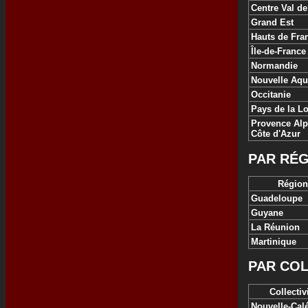
Centre Val de
Grand Est
Hauts de Fra
Île-de-France
Normandie
Nouvelle Aqu
Occitanie
Pays de la Lo
Provence Al
Côte d'Azur
PAR RÉG
Région
Guadeloupe
Guyane
La Réunion
Martinique
PAR COL
Collectiv
Nouvelle-Cal