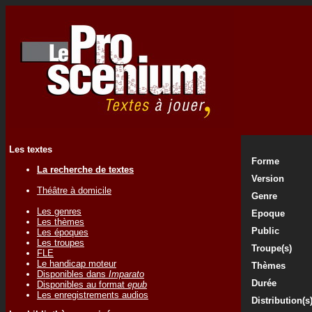
Les textes
Forme
La recherche de textes
Version
Théâtre à domicile
Genre
Les genres
Epoque
Les thèmes
Public
Les époques
Les troupes
Troupe(s)
FLE
Le handicap moteur
Thèmes
Disponibles dans
Imparato
Durée
Disponibles au format
epub
Les enregistrements audios
Distribution(s