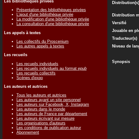
Les bibliothèques privées
Distribution(s
Présentation des bibliothèques privées
L'ajout d'une bibliothèque privée
Distribution 
La modification d'une bibliothèque privée
Versifié
La consultation d'une bibliothèque privée
Jouable en ple
Les appels à textes
Traducteur(s)
Les collectifs du Proscenium
Les autres appels à textes
Niveau de lan
Les recueils
Synopsis
Les recueils individuels
Les recueils individuels au format
epub
Les recueils collectifs
Scènes d'expo
Les auteurs et autrices
Tous les auteurs et autrices
Les auteurs ayant un site personnel
Les auteurs sur Facebook, X, Instagram
Les auteurs dans le monde
Les auteurs de France par département
Les auteurs écrivant sur mesure
Les organisations d'auteurs
Les conditions de publication auteur
Abonnement