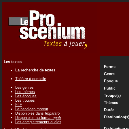
Les textes
Forme
La recherche de textes
Genre
Théâtre à domicile
Epoque
Les genres
Public
Les thèmes
Troupe(s)
Les époques
Les troupes
Thèmes
FLE
Le handicap moteur
Durée
Disponibles dans
Imparato
Distribution(s
Disponibles au format
epub
Les enregistrements audios
Distribution 