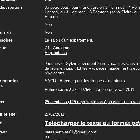
 distribution
Je peux vous fournir une version 3 Hommes - 4 F
Hector), ou 3 Hommes - 3 Femmes (sans Claire) ou
Hector).
Non
in air
Non
ssoires
Le salon d'un appartement.
gue
C1 - Autonome
Explications
Jacques et Sylvie savourent leurs vacances dans leu
de leurs ennuis... Et les vacances initialement prév
révélations...
r pour les
SACD
Barème pour les troupes d'amateurs
ns
Référence SACD : 807646 Année de visa : 2011
ns
25
créations (
125
représentations) passées ou à veni
r le site
27/02/2011
Télécharger le texte au format
pd
f
teur
perezmathias01@gmail.com
ou