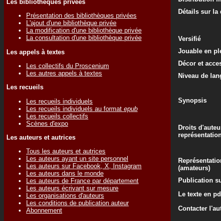
Les bibliothèques privées
Détails sur la
Présentation des bibliothèques privées
L'ajout d'une bibliothèque privée
La modification d'une bibliothèque privée
La consultation d'une bibliothèque privée
Versifié
Jouable en ple
Les appels à textes
Décor et acce
Les collectifs du Proscenium
Les autres appels à textes
Niveau de lan
Les recueils
Synopsis
Les recueils individuels
Les recueils individuels au format
epub
Les recueils collectifs
Scènes d'expo
Droits d'auteu
représentatio
Les auteurs et autrices
Tous les auteurs et autrices
Les auteurs ayant un site personnel
Représentatio
Les auteurs sur Facebook, X, Instagram
(amateurs)
Les auteurs dans le monde
Publication su
Les auteurs de France par département
Les auteurs écrivant sur mesure
Le texte en pd
Les organisations d'auteurs
Les conditions de publication auteur
Contacter l'au
Abonnement