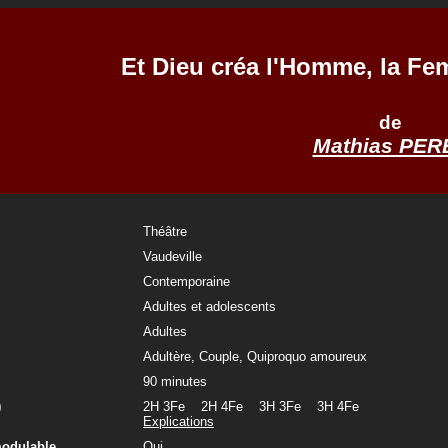
Et Dieu créa l'Homme, la Fe
de
Mathias PER
Théâtre
Vaudeville
Contemporaine
Adultes et adolescents
Adultes
Adultère, Couple, Quiproquo amoureux
90 minutes
)
2H 3Fe 2H 4Fe 3H 3Fe 3H 4Fe
Explications
modulable
Oui