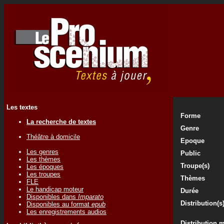
Les textes
Forme
La recherche de textes
Genre
Théâtre à domicile
Epoque
Les genres
Public
Les thèmes
Troupe(s)
Les époques
Les troupes
Thèmes
FLE
Le handicap moteur
Durée
Disponibles dans
Imparato
Distribution(s
Disponibles au format
epub
Les enregistrements audios
Distribution 