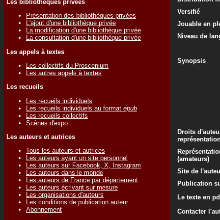
Les bibliothèques privées
Versifié
Présentation des bibliothèques privées
L'ajout d'une bibliothèque privée
Jouable en ple
La modification d'une bibliothèque privée
Niveau de lan
La consultation d'une bibliothèque privée
Les appels à textes
Synopsis
Les collectifs du Proscenium
Les autres appels à textes
Les recueils
Les recueils individuels
Les recueils individuels au format
epub
Les recueils collectifs
Scènes d'expo
Droits d'auteu
Les auteurs et autrices
représentatio
Tous les auteurs et autrices
Représentatio
Les auteurs ayant un site personnel
(amateurs)
Les auteurs sur Facebook, X, Instagram
Site de l'aute
Les auteurs dans le monde
Les auteurs de France par département
Publication su
Les auteurs écrivant sur mesure
Les organisations d'auteurs
Le texte en pd
Les conditions de publication auteur
Abonnement
Contacter l'au