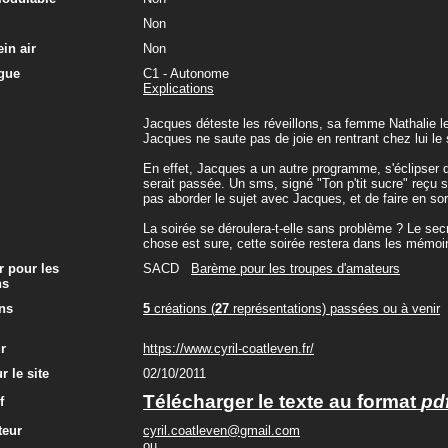
Non
in air
Non
gue
C1 - Autonome
Explications
Jacques déteste les réveillons, sa femme Nathalie le
Jacques ne saute pas de joie en rentrant chez lui le
En effet, Jacques a un autre programme, s'éclipser d
serait passée. Un sms, signé "Ton p'tit sucre" reçu 
pas aborder le sujet avec Jacques, et de faire en sor
La soirée se déroulera-t-elle sans problème ? Le secre
chose est sure, cette soirée restera dans les mémoir
r pour les
SACD
Barème pour les troupes d'amateurs
ns
ns
5
créations (
27
représentations) passées ou à venir
ur
https://www.cyril-coatleven.fr/
r le site
02/10/2011
Télécharger le texte au format
pd
f
teur
cyril.coatleven@gmail.com
ou