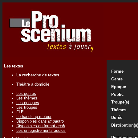
Les textes
Forme
La recherche de textes
Genre
Théâtre à domicile
Epoque
Les genres
Public
Les thèmes
Troupe(s)
Les époques
Les troupes
Thèmes
FLE
Le handicap moteur
Durée
Disponibles dans
Imparato
Distribution(s
Disponibles au format
epub
Les enregistrements audios
Distribution 