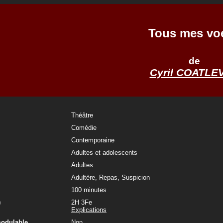
Tous mes vo
de
Cyril COATLE
Théâtre
Comédie
Contemporaine
Adultes et adolescents
Adultes
Adultère, Repas, Suspicion
100 minutes
)
2H 3Fe
Explications
modulable
Non