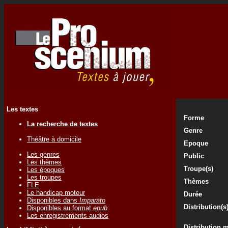
Les textes
Forme
La recherche de textes
Genre
Théâtre à domicile
Epoque
Les genres
Public
Les thèmes
Troupe(s)
Les époques
Les troupes
Thèmes
FLE
Le handicap moteur
Durée
Disponibles dans
Imparato
Distribution(s
Disponibles au format
epub
Les enregistrements audios
Distribution 