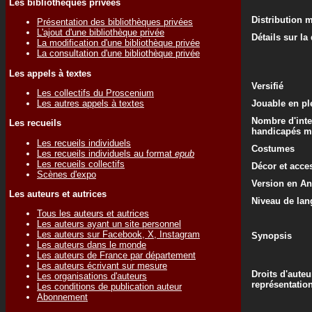
Les bibliothèques privées
Distribution 
Présentation des bibliothèques privées
L'ajout d'une bibliothèque privée
Détails sur la
La modification d'une bibliothèque privée
La consultation d'une bibliothèque privée
Les appels à textes
Versifié
Les collectifs du Proscenium
Les autres appels à textes
Jouable en ple
Nombre d'inte
Les recueils
handicapés m
Les recueils individuels
Costumes
Les recueils individuels au format
epub
Les recueils collectifs
Décor et acce
Scènes d'expo
Version en An
Les auteurs et autrices
Niveau de lan
Tous les auteurs et autrices
Les auteurs ayant un site personnel
Les auteurs sur Facebook, X, Instagram
Synopsis
Les auteurs dans le monde
Les auteurs de France par département
Les auteurs écrivant sur mesure
Droits d'auteu
Les organisations d'auteurs
représentatio
Les conditions de publication auteur
Abonnement