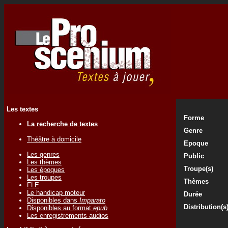
Les textes
Forme
La recherche de textes
Genre
Théâtre à domicile
Epoque
Les genres
Public
Les thèmes
Troupe(s)
Les époques
Les troupes
Thèmes
FLE
Le handicap moteur
Durée
Disponibles dans
Imparato
Distribution(s
Disponibles au format
epub
Les enregistrements audios