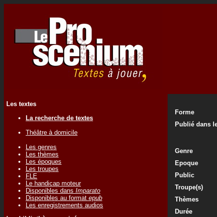
Les textes
Forme
La recherche de textes
Publié dans le
Théâtre à domicile
Les genres
Genre
Les thèmes
Les époques
Epoque
Les troupes
Public
FLE
Le handicap moteur
Troupe(s)
Disponibles dans
Imparato
Disponibles au format
epub
Thèmes
Les enregistrements audios
Durée