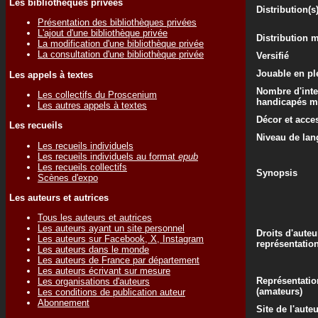
Les bibliothèques privées
Distribution(s
Présentation des bibliothèques privées
L'ajout d'une bibliothèque privée
Distribution 
La modification d'une bibliothèque privée
La consultation d'une bibliothèque privée
Versifié
Jouable en ple
Les appels à textes
Nombre d'inte
Les collectifs du Proscenium
handicapés m
Les autres appels à textes
Décor et acce
Les recueils
Niveau de lan
Les recueils individuels
Les recueils individuels au format
epub
Les recueils collectifs
Synopsis
Scènes d'expo
Les auteurs et autrices
Tous les auteurs et autrices
Les auteurs ayant un site personnel
Droits d'auteu
Les auteurs sur Facebook, X, Instagram
représentatio
Les auteurs dans le monde
Les auteurs de France par département
Les auteurs écrivant sur mesure
Représentatio
Les organisations d'auteurs
(amateurs)
Les conditions de publication auteur
Abonnement
Site de l'aute