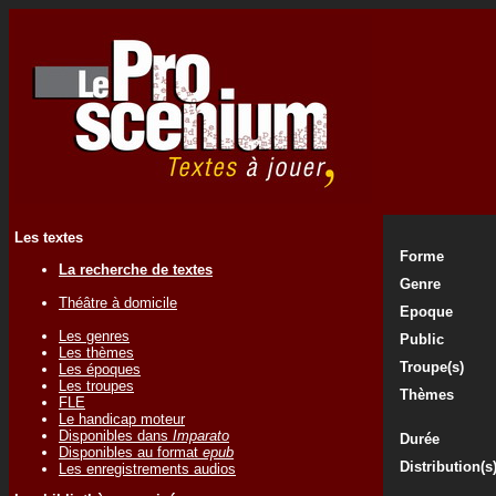
Les textes
Forme
La recherche de textes
Genre
Théâtre à domicile
Epoque
Les genres
Public
Les thèmes
Troupe(s)
Les époques
Les troupes
Thèmes
FLE
Le handicap moteur
Disponibles dans
Imparato
Durée
Disponibles au format
epub
Distribution(s
Les enregistrements audios