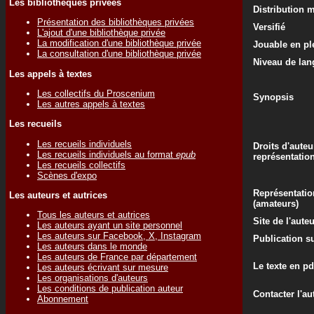
Les bibliothèques privées
Distribution 
Présentation des bibliothèques privées
Versifié
L'ajout d'une bibliothèque privée
La modification d'une bibliothèque privée
Jouable en ple
La consultation d'une bibliothèque privée
Niveau de lan
Les appels à textes
Les collectifs du Proscenium
Synopsis
Les autres appels à textes
Les recueils
Les recueils individuels
Droits d'auteu
Les recueils individuels au format
epub
représentatio
Les recueils collectifs
Scènes d'expo
Représentatio
Les auteurs et autrices
(amateurs)
Tous les auteurs et autrices
Site de l'aute
Les auteurs ayant un site personnel
Les auteurs sur Facebook, X, Instagram
Publication su
Les auteurs dans le monde
Les auteurs de France par département
Le texte en pd
Les auteurs écrivant sur mesure
Les organisations d'auteurs
Les conditions de publication auteur
Contacter l'au
Abonnement