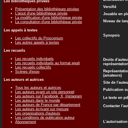
Les bibliothèques privées
Versifié
Présentation des bibliothèques privées
L'ajout d'une bibliothèque privée
Jouable en ple
La modification d'une bibliothèque privée
Niveau de lan
La consultation d'une bibliothèque privée
Les appels à textes
Synopsis
Les collectifs du Proscenium
Les autres appels à textes
Les recueils
Les recueils individuels
Droits d'auteu
Les recueils individuels au format
epub
représentatio
Les recueils collectifs
Représentatio
Scènes d'expo
(amateurs)
Les auteurs et autrices
Site de l'aute
Tous les auteurs et autrices
Publication su
Les auteurs ayant un site personnel
Les auteurs sur Facebook, X, Instagram
Le texte en pd
Les auteurs dans le monde
Les auteurs de France par département
Contacter l'au
Les auteurs écrivant sur mesure
Les organisations d'auteurs
Les conditions de publication auteur
L'autorisation
Abonnement