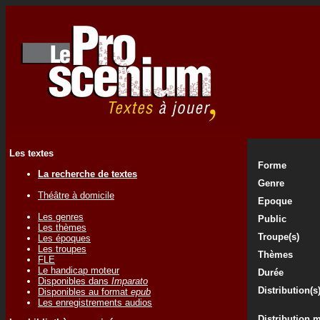
Les textes
Forme
La recherche de textes
Genre
Théâtre à domicile
Epoque
Les genres
Public
Les thèmes
Troupe(s)
Les époques
Les troupes
Thèmes
FLE
Le handicap moteur
Durée
Disponibles dans
Imparato
Distribution(s
Disponibles au format
epub
Les enregistrements audios
Distribution 