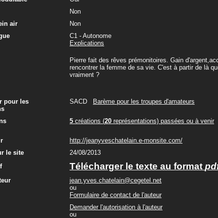
Non
in air
Non
gue
C1 - Autonome
Explications
Pierre fait des rêves prémonitoires. Gain d'argent,acci
rencontrer la femme de sa vie. C'est à partir de là que 
vraiment ?
r pour les
SACD
Barème pour les troupes d'amateurs
ns
ns
5
créations (
20
représentations) passées ou à venir
ur
http://jeanyveschatelain.e-monsite.com/
r le site
24/08/2013
Télécharger le texte au format
pd
f
teur
jean.yves.chatelain@cegetel.net
ou
Formulaire de contact de l'auteur
Demander l'autorisation à l'auteur
ou