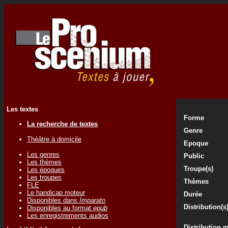
Les textes
Forme
La recherche de textes
Genre
Théâtre à domicile
Epoque
Les genres
Public
Les thèmes
Troupe(s)
Les époques
Les troupes
Thèmes
FLE
Le handicap moteur
Durée
Disponibles dans
Imparato
Distribution(s
Disponibles au format
epub
Les enregistrements audios
Distribution 