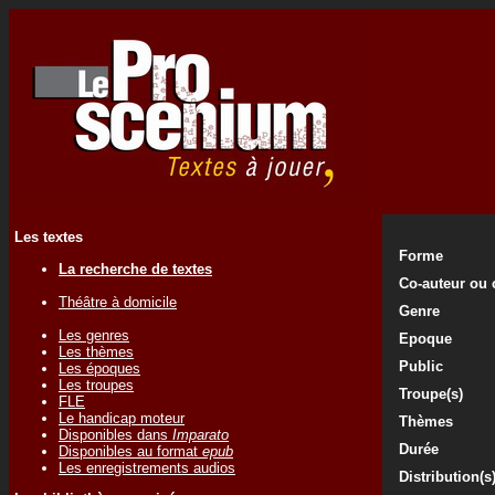
Les textes
Forme
La recherche de textes
Co-auteur ou 
Théâtre à domicile
Genre
Les genres
Epoque
Les thèmes
Public
Les époques
Les troupes
Troupe(s)
FLE
Le handicap moteur
Thèmes
Disponibles dans
Imparato
Durée
Disponibles au format
epub
Les enregistrements audios
Distribution(s