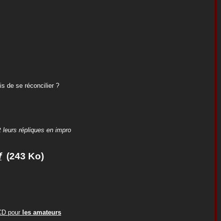
s de se réconcilier ?
 leurs répliques en impro
f
(243 Ko)
ACD pour
les amateurs