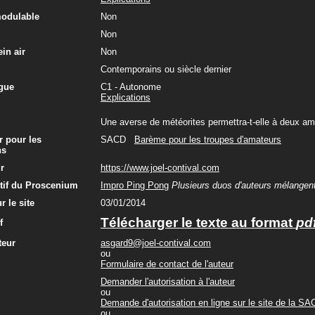
modulable
Non
Non
in air
Non
Contemporains ou siècle dernier
gue
C1 - Autonome
Explications
Une averse de météorites permettra-t-elle à deux ami
r pour les
SACD
Barème pour les troupes d'amateurs
ns
ur
https://www.joel-contival.com
ctif du Proscenium
Impro Ping Pong
Plusieurs duos d'auteurs mélangent
r le site
03/01/2014
Télécharger le texte au format
pd
f
teur
asgard9@joel-contival.com
ou
Formulaire de contact de l'auteur
Demander l'autorisation à l'auteur
ou
Demande d'autorisation en ligne sur le site de la S
ou