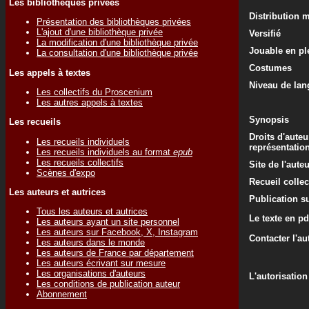
Les bibliothèques privées
Distribution 
Présentation des bibliothèques privées
L'ajout d'une bibliothèque privée
Versifié
La modification d'une bibliothèque privée
Jouable en ple
La consultation d'une bibliothèque privée
Costumes
Les appels à textes
Niveau de lan
Les collectifs du Proscenium
Les autres appels à textes
Synopsis
Les recueils
Droits d'auteu
Les recueils individuels
représentatio
Les recueils individuels au format
epub
Les recueils collectifs
Site de l'aute
Scènes d'expo
Recueil colle
Les auteurs et autrices
Publication su
Tous les auteurs et autrices
Le texte en pd
Les auteurs ayant un site personnel
Les auteurs sur Facebook, X, Instagram
Contacter l'au
Les auteurs dans le monde
Les auteurs de France par département
Les auteurs écrivant sur mesure
Les organisations d'auteurs
L'autorisation
Les conditions de publication auteur
Abonnement