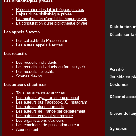
Les bibliothèques privées
Présentation des bibliothèques privées
L'ajout d'une bibliothèque privée
La modification d'une bibliothèque privée
La consultation d'une bibliothèque privée
Distribution 
Les appels à textes
Détails sur la
Les collectifs du Proscenium
Les autres appels à textes
Les recueils
Les recueils individuels
Les recueils individuels au format
epub
Versifié
Les recueils collectifs
Scènes d'expo
Jouable en ple
Les auteurs et autrices
Costumes
Tous les auteurs et autrices
Décor et acce
Les auteurs ayant un site personnel
Les auteurs sur Facebook, X, Instagram
Les auteurs dans le monde
Les auteurs de France par département
Niveau de lan
Les auteurs écrivant sur mesure
Les organisations d'auteurs
Les conditions de publication auteur
Synopsis
Abonnement