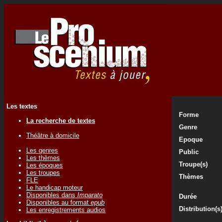
Les textes
Forme
La recherche de textes
Genre
Théâtre à domicile
Epoque
Les genres
Public
Les thèmes
Troupe(s)
Les époques
Les troupes
Thèmes
FLE
Le handicap moteur
Disponibles dans
Imparato
Durée
Disponibles au format
epub
Distribution(s
Les enregistrements audios