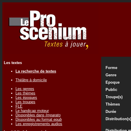
Les textes
Forme
La recherche de textes
Genre
Théâtre à domicile
Epoque
Les genres
Public
Les thèmes
Troupe(s)
Les époques
Les troupes
Thèmes
FLE
Le handicap moteur
Durée
Disponibles dans
Imparato
Distribution(s
Disponibles au format
epub
Les enregistrements audios
Distribution 