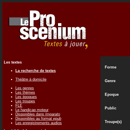
Les textes
Forme
La recherche de textes
Théâtre à domicile
Genre
Les genres
Les thèmes
Epoque
Les époques
Les troupes
FLE
Public
Le handicap moteur
Disponibles dans
Imparato
Disponibles au format
epub
Troupe(s)
Les enregistrements audios