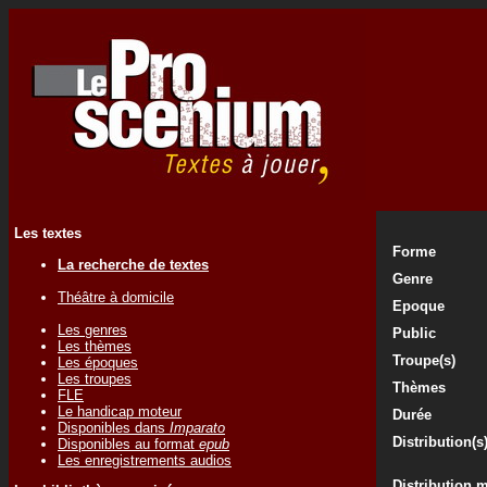
Les textes
Forme
La recherche de textes
Genre
Théâtre à domicile
Epoque
Les genres
Public
Les thèmes
Troupe(s)
Les époques
Les troupes
Thèmes
FLE
Le handicap moteur
Durée
Disponibles dans
Imparato
Distribution(s
Disponibles au format
epub
Les enregistrements audios
Distribution 