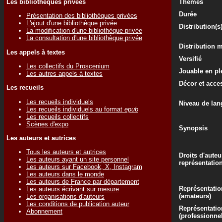
Les bibliothèques privées
Thèmes
Durée
Présentation des bibliothèques privées
L'ajout d'une bibliothèque privée
Distribution(s
La modification d'une bibliothèque privée
La consultation d'une bibliothèque privée
Distribution 
Les appels à textes
Versifié
Les collectifs du Proscenium
Jouable en ple
Les autres appels à textes
Décor et acce
Les recueils
Les recueils individuels
Niveau de lan
Les recueils individuels au format
epub
Les recueils collectifs
Scènes d'expo
Synopsis
Les auteurs et autrices
Tous les auteurs et autrices
Droits d'auteu
Les auteurs ayant un site personnel
représentatio
Les auteurs sur Facebook, X, Instagram
Les auteurs dans le monde
Les auteurs de France par département
Représentatio
Les auteurs écrivant sur mesure
(amateurs)
Les organisations d'auteurs
Les conditions de publication auteur
Représentatio
Abonnement
(professionne