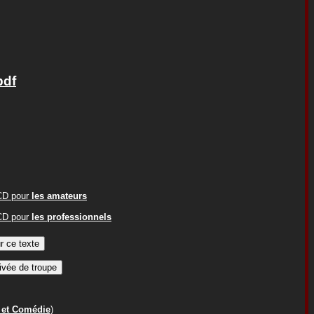
pdf
ACD pour
les amateurs
ACD pour
les professionnels
 et Comédie
)