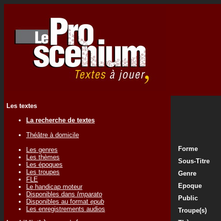
Les textes
La recherche de textes
Théâtre à domicile
Forme
Les genres
Les thèmes
Sous-Titre
Les époques
Les troupes
Genre
FLE
Epoque
Le handicap moteur
Disponibles dans
Imparato
Public
Disponibles au format
epub
Les enregistrements audios
Troupe(s)