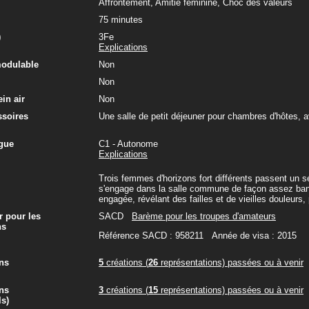
Affrontement, Amitié féminine, Choc des valeurs
75 minutes
)
3Fe
Explications
modulable
Non
Non
in air
Non
ssoires
Une salle de petit déjeuner pour chambres d'hôtes, 
gue
C1 - Autonome
Explications
Trois femmes d'horizons fort différents passent un 
s'engage dans la salle commune de façon assez banale
engagée, révélant des failles et de vieilles douleurs,
r pour les
SACD
Barème pour les troupes d'amateurs
ns
Référence SACD : 958211 Année de visa : 2015
ns
5
créations (
26
représentations) passées ou à venir
ns
3
créations (
15
représentations) passées ou à venir
ls)