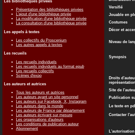
Les bibliothèques privées
Versifié
Présentation des bibliothèques privées
L'ajout d'une bibliothèque privée
Jouable en ple
La modification d'une bibliothèque privée
Costumes
La consultation d'une bibliothèque privée
Décor et acce
Les appels à textes
Les collectifs du Proscenium
Niveau de lan
Les autres appels à textes
Les recueils
Synopsis
Les recueils individuels
Les recueils individuels au format
epub
Les recueils collectifs
Scènes d'expo
Droits d'auteu
représentatio
Les auteurs et autrices
Site de l'aute
Tous les auteurs et autrices
Les auteurs ayant un site personnel
Publication su
Les auteurs sur Facebook, X, Instagram
Le texte en pd
Les auteurs dans le monde
Les auteurs de France par département
Contacter l'au
Les auteurs écrivant sur mesure
Les organisations d'auteurs
Les conditions de publication auteur
Abonnement
L'autorisation