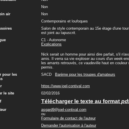
Non
in air
Non
Contemporains et loufoques
ssoires
Salon de style contemporain au 15e étage d'une tour
est joint au tapuscrit.
gue
C1 - Autonome
Explications
Nick serait un homme pour ainsi dire parfait, s'il n'
amis. Il verra sa vie exploser au cours d'un week-e
les amants retrouvés, ce vaudeville haut en couleu
permis.
r pour les
SACD
Barème pour les troupes d'amateurs
ns
ur
https://www.joel-contival.com
r le site
02/02/2016
Télécharger le texte au format
pd
f
teur
asgard9@joel-contival.com
ou
Formulaire de contact de l'auteur
Demander l'autorisation à l'auteur