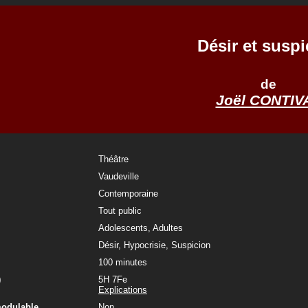
Désir et suspi
de
Joël CONTIV
Théâtre
Vaudeville
Contemporaine
Tout public
Adolescents, Adultes
Désir, Hypocrisie, Suspicion
100 minutes
)
5H 7Fe
Explications
modulable
Non