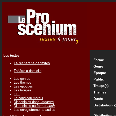
Les textes
Forme
La recherche de textes
Genre
Théâtre à domicile
Epoque
Les genres
Public
Les thèmes
Troupe(s)
Les époques
Les troupes
Thèmes
FLE
Le handicap moteur
Durée
Disponibles dans
Imparato
Distribution(s
Disponibles au format
epub
Les enregistrements audios
Distribution 