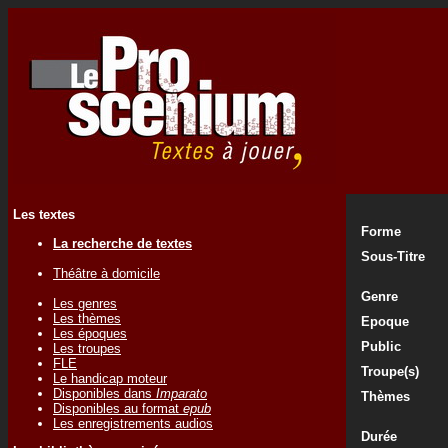
Les textes
Forme
La recherche de textes
Sous-Titre
Théâtre à domicile
Genre
Les genres
Les thèmes
Epoque
Les époques
Public
Les troupes
FLE
Troupe(s)
Le handicap moteur
Disponibles dans
Imparato
Thèmes
Disponibles au format
epub
Les enregistrements audios
Durée