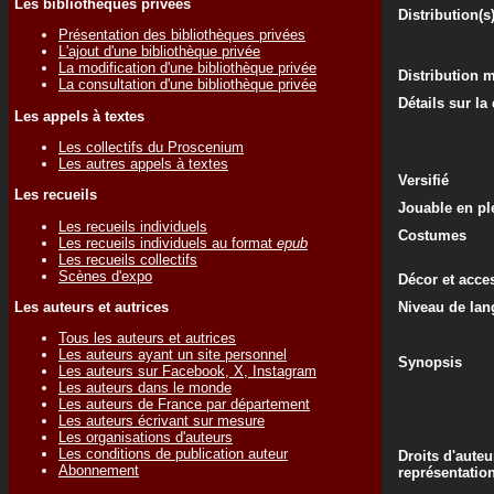
Les bibliothèques privées
Distribution(s
Présentation des bibliothèques privées
L'ajout d'une bibliothèque privée
La modification d'une bibliothèque privée
Distribution 
La consultation d'une bibliothèque privée
Détails sur la
Les appels à textes
Les collectifs du Proscenium
Les autres appels à textes
Versifié
Les recueils
Jouable en ple
Les recueils individuels
Costumes
Les recueils individuels au format
epub
Les recueils collectifs
Scènes d'expo
Décor et acce
Les auteurs et autrices
Niveau de lan
Tous les auteurs et autrices
Les auteurs ayant un site personnel
Synopsis
Les auteurs sur Facebook, X, Instagram
Les auteurs dans le monde
Les auteurs de France par département
Les auteurs écrivant sur mesure
Les organisations d'auteurs
Les conditions de publication auteur
Droits d'auteu
Abonnement
représentatio