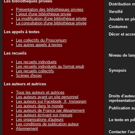
Les bibliothèques privées
Distribution 
Présentation des bibliothèques privées
Versifié
L'ajout d'une bibliothèque privée
La modification d'une bibliothèque privée
Jouable en ple
La consultation d'une bibliothèque privée
Costumes
Les appels à textes
Décor et acce
Les collectifs du Proscenium
Les autres appels à textes
Les recueils
Niveau de lan
Les recueils individuels
Les recueils individuels au format
epub
Synopsis
Les recueils collectifs
Scènes d'expo
Les auteurs et autrices
Tous les auteurs et autrices
Droits d'auteu
Les auteurs ayant un site personnel
représentatio
Les auteurs sur Facebook, X, Instagram
Les auteurs dans le monde
Publication su
Les auteurs de France par département
Les auteurs écrivant sur mesure
Les organisations d'auteurs
Le texte en pd
Les conditions de publication auteur
Abonnement
Contacter l'au