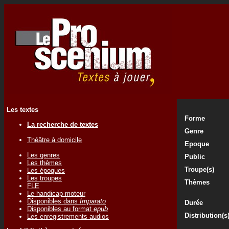
Les textes
Forme
La recherche de textes
Genre
Théâtre à domicile
Epoque
Les genres
Public
Les thèmes
Troupe(s)
Les époques
Les troupes
Thèmes
FLE
Le handicap moteur
Disponibles dans
Imparato
Durée
Disponibles au format
epub
Distribution(s
Les enregistrements audios