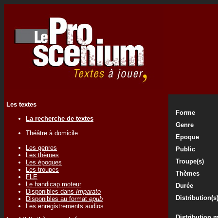
Les textes
Forme
La recherche de textes
Genre
Théâtre à domicile
Epoque
Les genres
Public
Les thèmes
Troupe(s)
Les époques
Les troupes
Thèmes
FLE
Le handicap moteur
Durée
Disponibles dans
Imparato
Distribution(s
Disponibles au format
epub
Les enregistrements audios
Distribution 