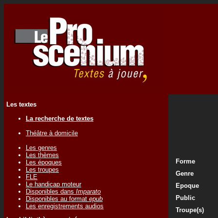
Les textes
La recherche de textes
Théâtre à domicile
Les genres
Les thèmes
Forme
Les époques
Les troupes
Genre
FLE
Le handicap moteur
Epoque
Disponibles dans
Imparato
Public
Disponibles au format
epub
Les enregistrements audios
Troupe(s)