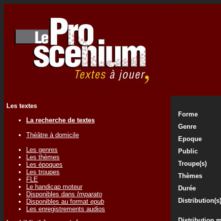
Les textes
Forme
La recherche de textes
Genre
Théâtre à domicile
Epoque
Les genres
Public
Les thèmes
Troupe(s)
Les époques
Les troupes
Thèmes
FLE
Le handicap moteur
Durée
Disponibles dans
Imparato
Distribution(s
Disponibles au format
epub
Les enregistrements audios
Distribution 