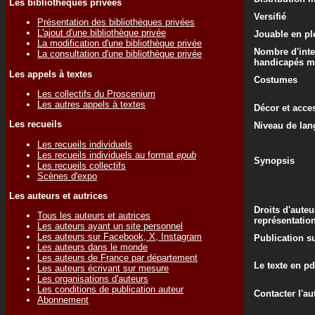
Les bibliothèques privées
Versifié
Présentation des bibliothèques privées
L'ajout d'une bibliothèque privée
Jouable en ple
La modification d'une bibliothèque privée
Nombre d'inte
La consultation d'une bibliothèque privée
handicapés m
Les appels à textes
Costumes
Les collectifs du Proscenium
Les autres appels à textes
Décor et acce
Les recueils
Niveau de lan
Les recueils individuels
Les recueils individuels au format
epub
Synopsis
Les recueils collectifs
Scènes d'expo
Les auteurs et autrices
Droits d'auteu
Tous les auteurs et autrices
représentatio
Les auteurs ayant un site personnel
Les auteurs sur Facebook, X, Instagram
Publication su
Les auteurs dans le monde
Les auteurs de France par département
Le texte en pd
Les auteurs écrivant sur mesure
Les organisations d'auteurs
Les conditions de publication auteur
Contacter l'au
Abonnement