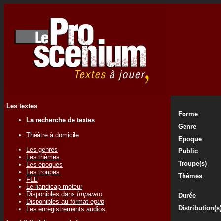
Les textes
Forme
La recherche de textes
Genre
Théâtre à domicile
Epoque
Les genres
Public
Les thèmes
Troupe(s)
Les époques
Les troupes
Thèmes
FLE
Le handicap moteur
Disponibles dans
Imparato
Durée
Disponibles au format
epub
Distribution(s
Les enregistrements audios