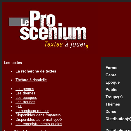
Les textes
Forme
La recherche de textes
Genre
Théâtre à domicile
Epoque
Les genres
Public
Les thèmes
Troupe(s)
Les époques
Les troupes
Thèmes
FLE
Le handicap moteur
Durée
Disponibles dans
Imparato
Distribution(s
Disponibles au format
epub
Les enregistrements audios
Distribution 