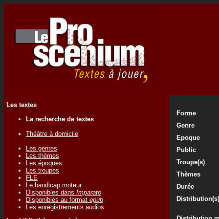
Les textes
Forme
La recherche de textes
Genre
Théâtre à domicile
Epoque
Les genres
Public
Les thèmes
Troupe(s)
Les époques
Les troupes
Thèmes
FLE
Le handicap moteur
Durée
Disponibles dans
Imparato
Distribution(s
Disponibles au format
epub
Les enregistrements audios
Distribution 