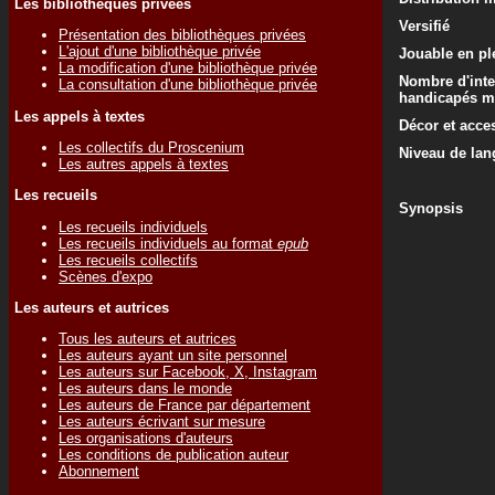
Les bibliothèques privées
Versifié
Présentation des bibliothèques privées
L'ajout d'une bibliothèque privée
Jouable en ple
La modification d'une bibliothèque privée
Nombre d'inte
La consultation d'une bibliothèque privée
handicapés m
Les appels à textes
Décor et acce
Les collectifs du Proscenium
Niveau de lan
Les autres appels à textes
Les recueils
Synopsis
Les recueils individuels
Les recueils individuels au format
epub
Les recueils collectifs
Scènes d'expo
Les auteurs et autrices
Tous les auteurs et autrices
Les auteurs ayant un site personnel
Les auteurs sur Facebook, X, Instagram
Les auteurs dans le monde
Les auteurs de France par département
Les auteurs écrivant sur mesure
Les organisations d'auteurs
Les conditions de publication auteur
Abonnement