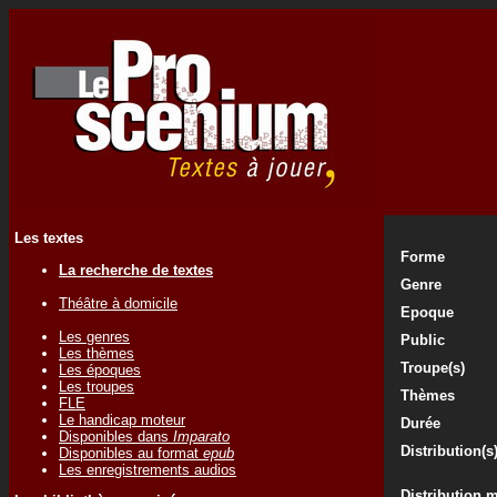
Les textes
Forme
La recherche de textes
Genre
Théâtre à domicile
Epoque
Les genres
Public
Les thèmes
Troupe(s)
Les époques
Les troupes
Thèmes
FLE
Le handicap moteur
Durée
Disponibles dans
Imparato
Distribution(s
Disponibles au format
epub
Les enregistrements audios
Distribution 