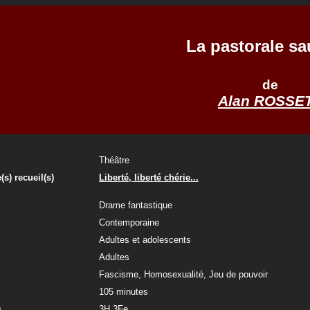
La pastorale s
de
Alan ROSSE
Théâtre
(s) recueil(s)
Liberté, liberté chérie...
Drame fantastique
Contemporaine
Adultes et adolescents
Adultes
Fascisme, Homosexualité, Jeu de pouvoir
105 minutes
)
3H 3Fe