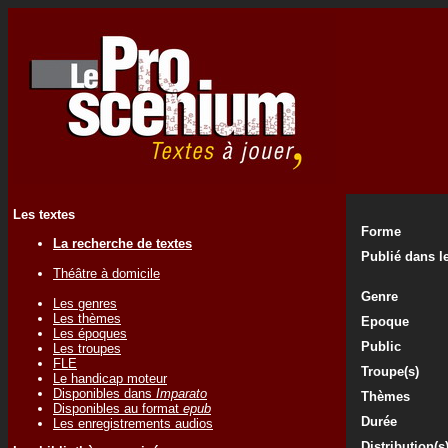
Les textes
Forme
La recherche de textes
Publié dans le
Théâtre à domicile
Genre
Les genres
Les thèmes
Epoque
Les époques
Public
Les troupes
FLE
Troupe(s)
Le handicap moteur
Disponibles dans
Imparato
Thèmes
Disponibles au format
epub
Durée
Les enregistrements audios
Distribution(s