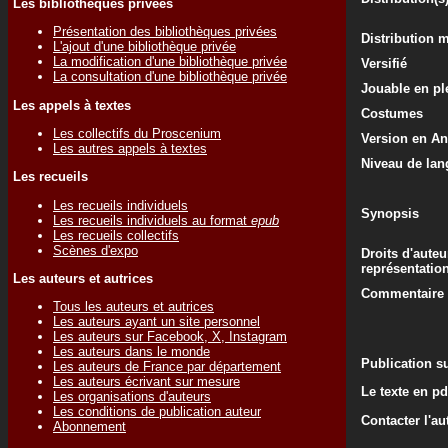
Les bibliothèques privées
Présentation des bibliothèques privées
Distribution 
L'ajout d'une bibliothèque privée
La modification d'une bibliothèque privée
Versifié
La consultation d'une bibliothèque privée
Jouable en ple
Les appels à textes
Costumes
Les collectifs du Proscenium
Version en An
Les autres appels à textes
Niveau de lan
Les recueils
Les recueils individuels
Synopsis
Les recueils individuels au format
epub
Les recueils collectifs
Scènes d'expo
Droits d'auteu
représentatio
Les auteurs et autrices
Commentaire d
Tous les auteurs et autrices
Les auteurs ayant un site personnel
Les auteurs sur Facebook, X, Instagram
Les auteurs dans le monde
Publication su
Les auteurs de France par département
Les auteurs écrivant sur mesure
Le texte en pd
Les organisations d'auteurs
Les conditions de publication auteur
Contacter l'au
Abonnement