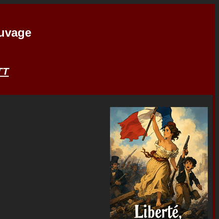
auvage
TT