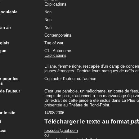
Explications
modulable
Non
Non
in air
Non
Contemporains
glais
Tug of war
gue
C1 - Autonome
Explications
Liliane, femme riche, rescapée d'un camp de concen
jeunes étrangers. Derrière leurs masques de naïfs a
r pour les
Contacter l'auteur ou l'autrice
ns
e l'auteur
C'est une parabole, un mélodrame, un conte de fées
temps de paix, s'adonnent à un marivaudage équivoqu
Un extrait de cette pièce a été inclus dans La Plus
présentée au Théâtre du Rond-Point.
r le site
14/08/2006
Télécharger le texte au format
pd
f
teur
rossdoal@aol.com
ou