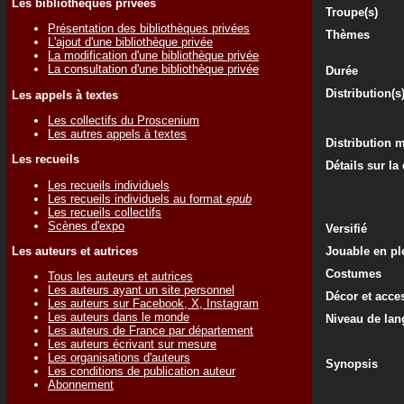
Les bibliothèques privées
Troupe(s)
Présentation des bibliothèques privées
Thèmes
L'ajout d'une bibliothèque privée
La modification d'une bibliothèque privée
La consultation d'une bibliothèque privée
Durée
Distribution(s
Les appels à textes
Les collectifs du Proscenium
Les autres appels à textes
Distribution 
Les recueils
Détails sur la
Les recueils individuels
Les recueils individuels au format
epub
Les recueils collectifs
Scènes d'expo
Versifié
Les auteurs et autrices
Jouable en ple
Costumes
Tous les auteurs et autrices
Les auteurs ayant un site personnel
Décor et acce
Les auteurs sur Facebook, X, Instagram
Les auteurs dans le monde
Niveau de lan
Les auteurs de France par département
Les auteurs écrivant sur mesure
Les organisations d'auteurs
Synopsis
Les conditions de publication auteur
Abonnement