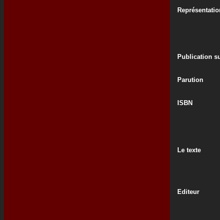
Représentatio
Publication su
Parution
ISBN
Le texte
Editeur