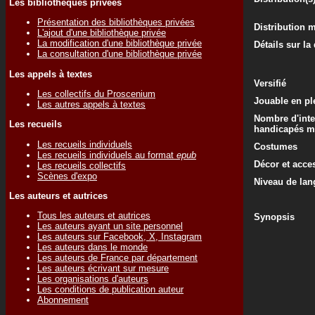
Les bibliothèques privées
Présentation des bibliothèques privées
Distribution 
L'ajout d'une bibliothèque privée
La modification d'une bibliothèque privée
Détails sur la
La consultation d'une bibliothèque privée
Les appels à textes
Versifié
Les collectifs du Proscenium
Jouable en ple
Les autres appels à textes
Nombre d'inte
Les recueils
handicapés m
Les recueils individuels
Costumes
Les recueils individuels au format
epub
Décor et acce
Les recueils collectifs
Scènes d'expo
Niveau de lan
Les auteurs et autrices
Tous les auteurs et autrices
Synopsis
Les auteurs ayant un site personnel
Les auteurs sur Facebook, X, Instagram
Les auteurs dans le monde
Les auteurs de France par département
Les auteurs écrivant sur mesure
Les organisations d'auteurs
Les conditions de publication auteur
Abonnement