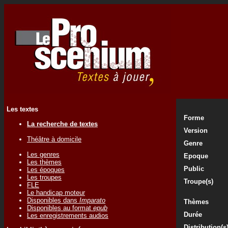
Les textes
Forme
La recherche de textes
Version
Théâtre à domicile
Genre
Les genres
Epoque
Les thèmes
Public
Les époques
Les troupes
Troupe(s)
FLE
Le handicap moteur
Disponibles dans
Imparato
Thèmes
Disponibles au format
epub
Durée
Les enregistrements audios
Distribution(s