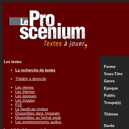
Les textes
Forme
La recherche de textes
Sous-Titre
Théâtre à domicile
Genre
Les genres
Epoque
Les thèmes
Public
Les époques
Les troupes
Troupe(s)
FLE
Le handicap moteur
Disponibles dans
Imparato
Thèmes
Disponibles au format
epub
Les enregistrements audios
Durée