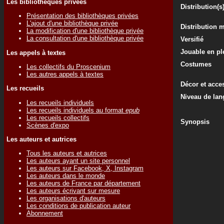
Les bibliothèques privées
Distribution(s
Présentation des bibliothèques privées
L'ajout d'une bibliothèque privée
Distribution 
La modification d'une bibliothèque privée
La consultation d'une bibliothèque privée
Versifié
Jouable en ple
Les appels à textes
Costumes
Les collectifs du Proscenium
Les autres appels à textes
Décor et acce
Les recueils
Niveau de lan
Les recueils individuels
Les recueils individuels au format
epub
Les recueils collectifs
Synopsis
Scènes d'expo
Les auteurs et autrices
Tous les auteurs et autrices
Les auteurs ayant un site personnel
Les auteurs sur Facebook, X, Instagram
Les auteurs dans le monde
Les auteurs de France par département
Les auteurs écrivant sur mesure
Les organisations d'auteurs
Les conditions de publication auteur
Abonnement