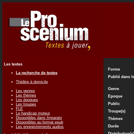
Les textes
Forme
La recherche de textes
Publié dans le
Théâtre à domicile
Genre
Les genres
Les thèmes
Epoque
Les époques
Public
Les troupes
FLE
Troupe(s)
Le handicap moteur
Disponibles dans
Imparato
Thèmes
Disponibles au format
epub
Durée
Les enregistrements audios
Distribution(s