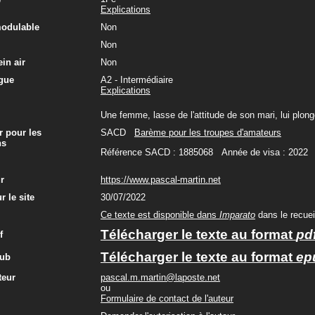
Explications
modulable
Non
Non
in air
Non
gue
A2 - Intermédiaire
Explications
Une femme, lasse de l'attitude de son mari, lui plonge
r pour les
SACD
Barème pour les troupes d'amateurs
ns
Référence SACD : 1885068 Année de visa : 2022
ur
https://www.pascal-martin.net
r le site
30/07/2022
Ce texte est disponible dans
Imparato
dans le recuei
Télécharger le texte au format
pd
f
Télécharger le texte au format
ep
pub
teur
pascal.m.martin@laposte.net
ou
Formulaire de contact de l'auteur