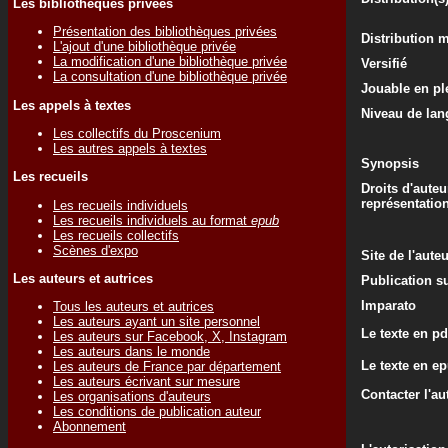
Les bibliothèques privées
Présentation des bibliothèques privées
Distribution 
L'ajout d'une bibliothèque privée
La modification d'une bibliothèque privée
Versifié
La consultation d'une bibliothèque privée
Jouable en ple
Les appels à textes
Niveau de lan
Les collectifs du Proscenium
Les autres appels à textes
Synopsis
Les recueils
Droits d'auteu
représentatio
Les recueils individuels
Les recueils individuels au format
epub
Les recueils collectifs
Scènes d'expo
Site de l'aute
Les auteurs et autrices
Publication su
Imparato
Tous les auteurs et autrices
Les auteurs ayant un site personnel
Le texte en pd
Les auteurs sur Facebook, X, Instagram
Les auteurs dans le monde
Le texte en e
Les auteurs de France par département
Les auteurs écrivant sur mesure
Contacter l'au
Les organisations d'auteurs
Les conditions de publication auteur
Abonnement