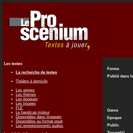
Les textes
Forme
La recherche de textes
Publié dans le
Théâtre à domicile
Les genres
Les thèmes
Les époques
Les troupes
FLE
Genre
Le handicap moteur
Disponibles dans
Imparato
Epoque
Disponibles au format
epub
Public
Les enregistrements audios
Troupe(s)