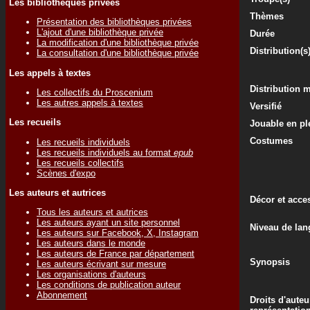
Les bibliothèques privées
Thèmes
Présentation des bibliothèques privées
L'ajout d'une bibliothèque privée
Durée
La modification d'une bibliothèque privée
Distribution(s
La consultation d'une bibliothèque privée
Les appels à textes
Distribution 
Les collectifs du Proscenium
Les autres appels à textes
Versifié
Les recueils
Jouable en ple
Costumes
Les recueils individuels
Les recueils individuels au format
epub
Les recueils collectifs
Scènes d'expo
Les auteurs et autrices
Décor et acce
Tous les auteurs et autrices
Les auteurs ayant un site personnel
Niveau de lan
Les auteurs sur Facebook, X, Instagram
Les auteurs dans le monde
Les auteurs de France par département
Synopsis
Les auteurs écrivant sur mesure
Les organisations d'auteurs
Les conditions de publication auteur
Abonnement
Droits d'auteu