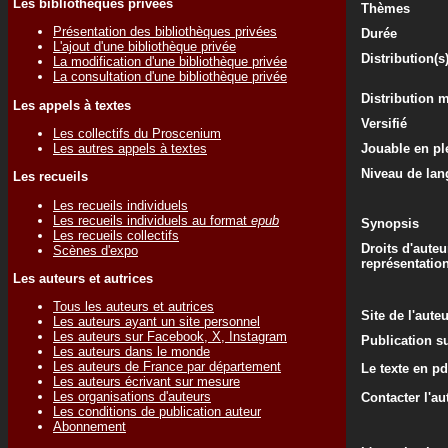
Les bibliothèques privées
Thèmes
Présentation des bibliothèques privées
Durée
L'ajout d'une bibliothèque privée
Distribution(s
La modification d'une bibliothèque privée
La consultation d'une bibliothèque privée
Distribution 
Les appels à textes
Versifié
Les collectifs du Proscenium
Les autres appels à textes
Jouable en ple
Niveau de lan
Les recueils
Les recueils individuels
Les recueils individuels au format
epub
Synopsis
Les recueils collectifs
Droits d'auteu
Scènes d'expo
représentatio
Les auteurs et autrices
Tous les auteurs et autrices
Site de l'aute
Les auteurs ayant un site personnel
Les auteurs sur Facebook, X, Instagram
Publication su
Les auteurs dans le monde
Les auteurs de France par département
Le texte en pd
Les auteurs écrivant sur mesure
Les organisations d'auteurs
Contacter l'au
Les conditions de publication auteur
Abonnement