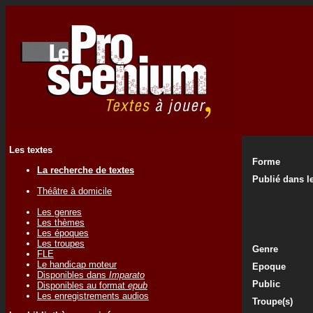
Les textes
Forme
La recherche de textes
Publié dans le
Théâtre à domicile
Les genres
Les thèmes
Les époques
Les troupes
Genre
FLE
Le handicap moteur
Epoque
Disponibles dans
Imparato
Public
Disponibles au format
epub
Les enregistrements audios
Troupe(s)