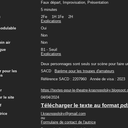
Faux départ, Improvisation, Présentation
5 minutes
)
2Fe 1H 1Fe 2H
Explications
modulable
Oui
Non
in air
Non
gue
B1 - Seuil
Explications
Deux personnages sont seuls sur scène pour faire une
r pour les
SACD
Barème pour les troupes d'amateurs
ns
Référence SACD : 2207960 Année de visa : 2023
ur
https://textes-pour-le-theatre-krasnopolsky.blogspot
r le site
04/04/2024
Télécharger le texte au format
pd
f
trice
l.krasnopolsky@gmail.com
ou
Formulaire de contact de l'autrice