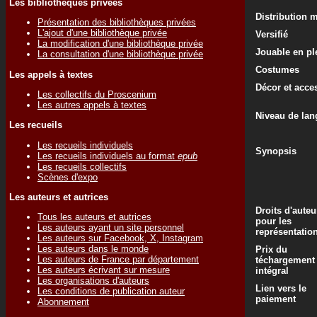
Les bibliothèques privées
Distribution 
Présentation des bibliothèques privées
L'ajout d'une bibliothèque privée
Versifié
La modification d'une bibliothèque privée
Jouable en ple
La consultation d'une bibliothèque privée
Costumes
Les appels à textes
Décor et acce
Les collectifs du Proscenium
Les autres appels à textes
Niveau de lan
Les recueils
Les recueils individuels
Synopsis
Les recueils individuels au format
epub
Les recueils collectifs
Scènes d'expo
Les auteurs et autrices
Droits d'auteu
Tous les auteurs et autrices
pour les
Les auteurs ayant un site personnel
représentatio
Les auteurs sur Facebook, X, Instagram
Les auteurs dans le monde
Prix du
Les auteurs de France par département
téchargement
Les auteurs écrivant sur mesure
intégral
Les organisations d'auteurs
Lien vers le
Les conditions de publication auteur
paiement
Abonnement