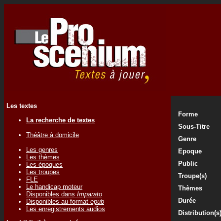
Les textes
Forme
La recherche de textes
Sous-Titre
Théâtre à domicile
Genre
Les genres
Epoque
Les thèmes
Public
Les époques
Les troupes
Troupe(s)
FLE
Le handicap moteur
Thèmes
Disponibles dans
Imparato
Durée
Disponibles au format
epub
Les enregistrements audios
Distribution(s