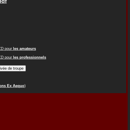
pdf
ACD pour
les amateurs
ACD pour
les professionnels
ions Ex Aequo
)