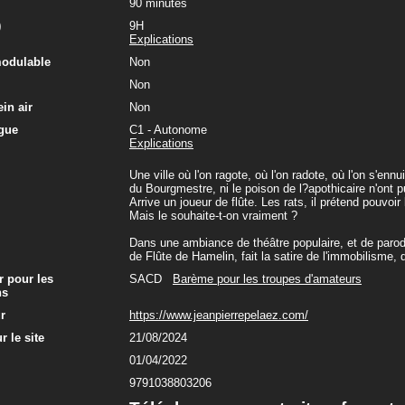
90 minutes
)
9H
Explications
modulable
Non
Non
in air
Non
gue
C1 - Autonome
Explications
Une ville où l'on ragote, où l'on radote, où l'on s'enn
du Bourgmestre, ni le poison de l?apothicaire n'ont p
Arrive un joueur de flûte. Les rats, il prétend pouvoir
Mais le souhaite-t-on vraiment ?
Dans une ambiance de théâtre populaire, et de parod
de Flûte de Hamelin, fait la satire de l'immobilisme,
r pour les
SACD
Barème pour les troupes d'amateurs
ns
ur
https://www.jeanpierrepelaez.com/
r le site
21/08/2024
01/04/2022
9791038803206