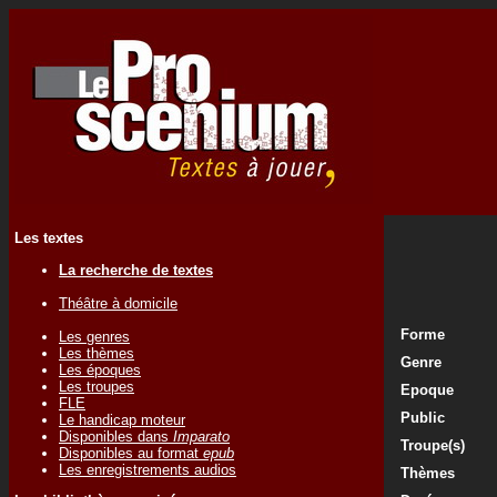
Les textes
La recherche de textes
Théâtre à domicile
Forme
Les genres
Les thèmes
Genre
Les époques
Les troupes
Epoque
FLE
Public
Le handicap moteur
Disponibles dans
Imparato
Troupe(s)
Disponibles au format
epub
Les enregistrements audios
Thèmes