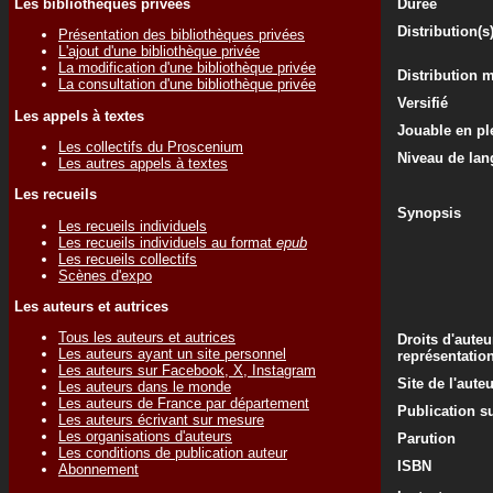
Les bibliothèques privées
Durée
Distribution(s
Présentation des bibliothèques privées
L'ajout d'une bibliothèque privée
La modification d'une bibliothèque privée
Distribution 
La consultation d'une bibliothèque privée
Versifié
Les appels à textes
Jouable en ple
Les collectifs du Proscenium
Niveau de lan
Les autres appels à textes
Les recueils
Synopsis
Les recueils individuels
Les recueils individuels au format
epub
Les recueils collectifs
Scènes d'expo
Les auteurs et autrices
Tous les auteurs et autrices
Droits d'auteu
Les auteurs ayant un site personnel
représentatio
Les auteurs sur Facebook, X, Instagram
Site de l'aute
Les auteurs dans le monde
Les auteurs de France par département
Publication su
Les auteurs écrivant sur mesure
Les organisations d'auteurs
Parution
Les conditions de publication auteur
ISBN
Abonnement