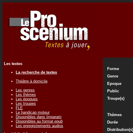
Les textes
Forme
La recherche de textes
Genre
Théâtre à domicile
Epoque
Les genres
Public
Les thèmes
Troupe(s)
Les époques
Les troupes
FLE
Le handicap moteur
Thèmes
Disponibles dans
Imparato
Disponibles au format
epub
Durée
Les enregistrements audios
Distribution(s