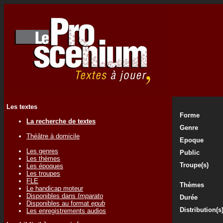
Les textes
Forme
La recherche de textes
Genre
Théâtre à domicile
Epoque
Les genres
Public
Les thèmes
Troupe(s)
Les époques
Les troupes
FLE
Thèmes
Le handicap moteur
Disponibles dans
Imparato
Durée
Disponibles au format
epub
Distribution(s
Les enregistrements audios