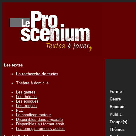
Les textes
La recherche de textes
Théâtre à domicile
Forme
Les genres
Les thèmes
Genre
Les époques
Les troupes
Epoque
FLE
Public
Le handicap moteur
Disponibles dans
Imparato
Troupe(s)
Disponibles au format
epub
Les enregistrements audios
Thèmes