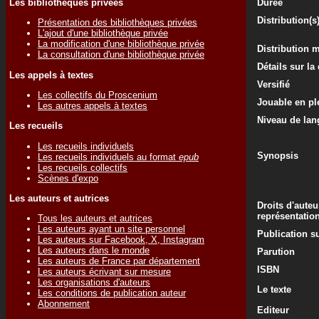
Les bibliothèques privées
Durée
Distribution(s
Présentation des bibliothèques privées
L'ajout d'une bibliothèque privée
La modification d'une bibliothèque privée
Distribution 
La consultation d'une bibliothèque privée
Détails sur la
Les appels à textes
Versifié
Les collectifs du Proscenium
Jouable en ple
Les autres appels à textes
Niveau de lan
Les recueils
Les recueils individuels
Synopsis
Les recueils individuels au format
epub
Les recueils collectifs
Scènes d'expo
Les auteurs et autrices
Droits d'auteu
représentatio
Tous les auteurs et autrices
Les auteurs ayant un site personnel
Publication su
Les auteurs sur Facebook, X, Instagram
Les auteurs dans le monde
Parution
Les auteurs de France par département
ISBN
Les auteurs écrivant sur mesure
Les organisations d'auteurs
Le texte
Les conditions de publication auteur
Abonnement
Editeur