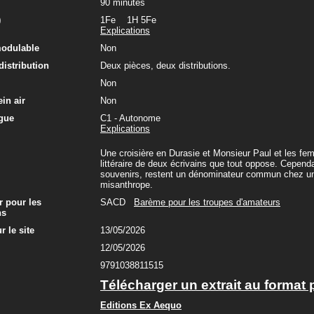
90 minutes
)
1Fe 1H 5Fe
Explications
modulable
Non
 distribution
Deux pièces, deux distributions.
Non
in air
Non
gue
C1 - Autonome
Explications
Une croisière en Durasie et Monsieur Paul et les fe
littéraire de deux écrivains que tout oppose. Cepend
souvenirs, restent un dénominateur commun chez un
misanthrope.
r pour les
SACD
Barème pour les troupes d'amateurs
ns
r le site
13/05/2026
12/05/2026
9791038811515
Télécharger un extrait au format 
Editions Ex Aequo