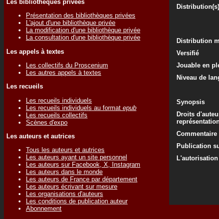
Les bibliothèques privées
Distribution(s
Présentation des bibliothèques privées
L'ajout d'une bibliothèque privée
La modification d'une bibliothèque privée
La consultation d'une bibliothèque privée
Distribution 
Les appels à textes
Versifié
Les collectifs du Proscenium
Jouable en ple
Les autres appels à textes
Niveau de lan
Les recueils
Les recueils individuels
Synopsis
Les recueils individuels au format
epub
Droits d'auteu
Les recueils collectifs
représentatio
Scènes d'expo
Commentaire d
Les auteurs et autrices
Publication su
Tous les auteurs et autrices
Les auteurs ayant un site personnel
L'autorisation
Les auteurs sur Facebook, X, Instagram
Les auteurs dans le monde
Les auteurs de France par département
Les auteurs écrivant sur mesure
Les organisations d'auteurs
Les conditions de publication auteur
Abonnement