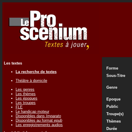
Les textes
Forme
La recherche de textes
Sous-Titre
Théâtre à domicile
Genre
Les genres
Les thèmes
Les époques
Epoque
Les troupes
Public
FLE
Le handicap moteur
Troupe(s)
Disponibles dans
Imparato
Disponibles au format
epub
Thèmes
Les enregistrements audios
Durée